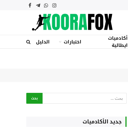
الانستغرام
واتساب
تيلقرام
فيسبوك
أكادميات
اختبارات
الدليل
ايطالية
جديد الأكادميات