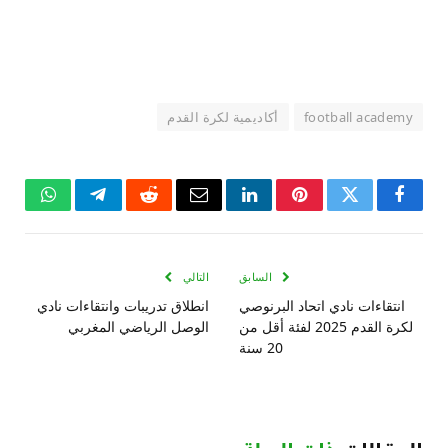
football academy
أكاديمية لكرة القدم
فيسبوك
تويتر
بينتيريست
لينكدإن
البريد
رديت
تيلقرام
واتساب
الإلكتروني
السابق
التالي
انتقاءات نادي اتحاد البرنوصي
انطلاق تدريبات وانتقاءات نادي
لكرة القدم 2025 لفئة أقل من
الوصل الرياضي المغربي
20 سنة