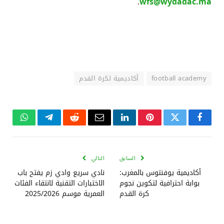
.
wfs@wydadac.ma
football academy
أكاديمية لكرة القدم
فيسبوك
تويتر
بينتيريست
لينكدإن
البريد
رديت
تيلقرام
واتساب
الإلكتروني
السابق
التالي
أكاديمية يوفنتوس بالمغرب:
نادي سريع وادي زم يفتح باب
بوابة احترافية لتكوين نجوم
الاختبارات التقنية لانتقاء الفئات
كرة القدم
العمرية موسم 2025/2026