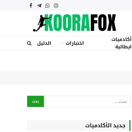
الانستغرام
واتساب
تيلقرام
فيسبوك
أكادميات
اختبارات
الدليل
ايطالية
جديد الأكادميات