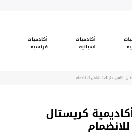
يات
أكادميات
أكادميات
ية
اسبانية
فرنسية
تال بالاس: دليلك الشامل للانضمام
أكاديمية كريستال
للانضمام