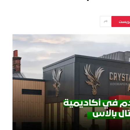
يريست