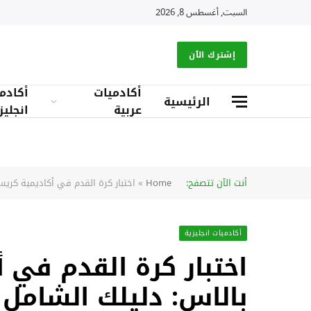
السبت, أغسطس 8, 2026
إشترك الآن
أكادميات
أكادم
الرئيسية
عربية
انجليز
أنت الآن تتصفح:
Home
»
اختبار كرة القدم في أكاديمية كريس
أكادميات انجليزية
اختبار كرة القدم في 
بالاس: دليلك الشامل 