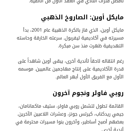
لأفضل فترات النادي في العقد الأول من الألفية.
مايكل أوين: الصاروخ الذهبي
مايكل أوين، الذي فاز بالكرة الذهبية عام 2001، بدأ
مسيرته في أكاديمية ليفربول. سرعته الخارقة وحاسته
التهديفية ظهرت منذ سن مبكرة.
رغم انتقاله لاحقاً لأندية أخرى، يبقى أوين شاهداً على
قدرة الأكاديمية على إنتاج مهاجمين عالميين. موسمه
الأول مع الفريق الأول أبهر العالم.
روبي فاولر ونجوم آخرون
القائمة تطول لتشمل روبي فاولر، ستيف ماكمانامان،
جيمي ريدكناب، كيرتس جونز، وعشرات اللاعبين الآخرين.
بعضهم أصبح أساطير، وآخرون بنوا مسيرات محترمة في
أندية أخرى.