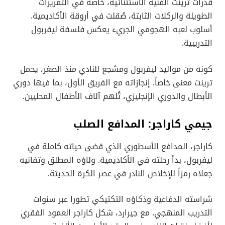
قدرات ترينت الفنية الاستثنائية، خاصة في التمريرات
الطويلة والركلات الثابتة، صُقلت في أروقة الأكاديمية.
أسلوب لعبه الهجومي الجريء يعكس فلسفة ليفربول
التدريبية.
كونه من مواليد ليفربول ومشجع للنادي منذ الصغر، يحمل
ترينت معنى خاصاً. إنجازاته مع الفريق الأول، بما فيها دوري
الأبطال والدوري الإنجليزي، تُلهم آلاف الأطفال المحليين.
جيمي كاراجر: المدافع الصلب
كاراجر، المدافع الأسطوري الذي قضى حياته كاملة في
ليفربول، بدأ رحلته في الأكاديمية. ولاؤه المطلق وتفانيه
جعلاه رمزاً للإخلاص النادر في عصر الكرة الحديثة.
شراسته الدفاعية وذكاؤه التكتيكي تطورا عبر سنوات
التدريب المنهجي. مع جيرارد، شكل كاراجر العمود الفقري