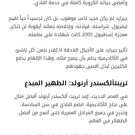
وأمضى حياته الكروية كاملة في خدمة النادي.
جيرارد لم يكن مجرد لاعب موهوب، بل كان تجسيداً حياً لقيم
ليفربول. شراسته، قيادته، وإخلاصه جعلته أيقونة لن تتكرر.
معجزة إسطنبول 2005 كانت شهادة على عظمته.
تأثير جيرارد على الأجيال اللاحقة لا يُقدر بثمن. كل ناشئ
في الأكاديمية يحلم بأن يصبح مثله، وهذا الإلهام يدفع
الكثيرين لبذل أقصى جهودهم.
ترينتألكسندر أرنولد: الظهير المبدع
في العصر الحديث، يُعد ترينت ألكسندر أرنولد أفضل مثال
على نجاح الأكاديمية. انضم للنادي في سن السادسة،
وتدرج في جميع المراحل العمرية حتى أصبح من أفضل
الظهائر في العالم.