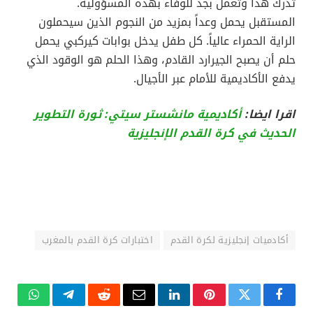
تدرك هذا وتعمل بجد للوفاء بهذه المسؤولية.
المستقبل يحمل وعداً بمزيد من النجوم الذين سيحملون
الراية الحمراء عالياً. كل طفل يدخل بوابات كيركبي يحمل
حلم أن يصبح الجيرارد القادم، وهذا الحلم هو الوقود الذي
يدفع الأكاديمية للأمام عبر الأجيال.
اقرا ايضا:
أكاديمية مانشستر سيتي: ثورة التطوير
الحديث في كرة القدم الإنجليزية
أكادميات إنجليزية لكرة القدم
اختبارات كرة القدم بالمغرب
فيسبوك
تويتر
بينتيريست
لينكدإن
البريد
رديت
تيلقرام
واتساب