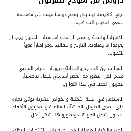
دروس من نموذج ليفربول
نجاح أكاديمية ليفربول يقدم دروساً قيمة لأي مؤسسة
تسعى لتطوير المواهب.
الهوية الواضحة والقيم الراسخة أساسية. اللاعبون يجب أن
يعرفوا ما يمثلونه. التاريخ والتقاليد توفر إطاراً قوياً
للتطوير.
الموازنة بين التقاليد والحداثة ضرورية. احترام الماضي
مهم، لكن التطور مع العصر أساسي للبقاء تنافسياً.
ليفربول نجحت في هذا التوازن.
الاستثمار في البنية التحتية والكوادر البشرية يؤتي ثماره
على المدى الطويل. المنشآت العالمية والمدربون الأكفاء
يجذبون أفضل المواهب ويطورونها بشكل أمثل.
الصبر والرؤية الطويلة المدى ضروريان. النتائج قد لا تظهر