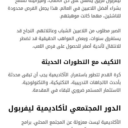
ليفربول فريق ينافس على كل الألقاب، وميزانيته تسمح
بشراء أفضل اللاعبين في العالم. هذا يجعل الفرص محدودة
للناشئين، مهما كانت موهبتهم.
الصبر مطلوب من اللاعبين الشباب وعائلاتهم. النجاح قد
يستغرق سنوات، وبعض المواهب الحقيقية قد تضطر
للانتقال لأندية أصغر للحصول على فرص اللعب.
التكيف مع التطورات الحديثة
كرة القدم تتطور باستمرار. الأكاديمية يجب أن تبقى محدثة
بأحدث الاتجاهات التدريبية، التكتيكية، والتكنولوجية.
الاستثمار المستمر ضروري للبقاء في المقدمة.
الدور المجتمعي لأكاديمية ليفربول
الأكاديمية ليست معزولة عن المجتمع المحلي. برامج