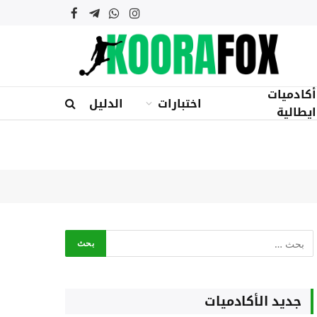
الانستغرام
واتساب
تيلقرام
فيسبوك
أكادميات
اختبارات
الدليل
ايطالية
جديد الأكادميات