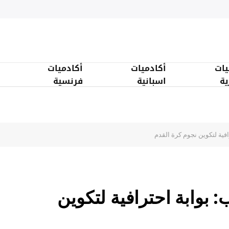
يات
أكادميات
أكادميات
ية
اسبانية
فرنسية
افية لتكوين نجوم كرة القدم
 بوابة احترافية لتكوين