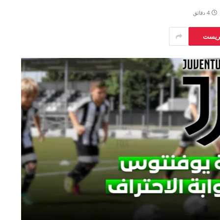
4 دقائق
يريست