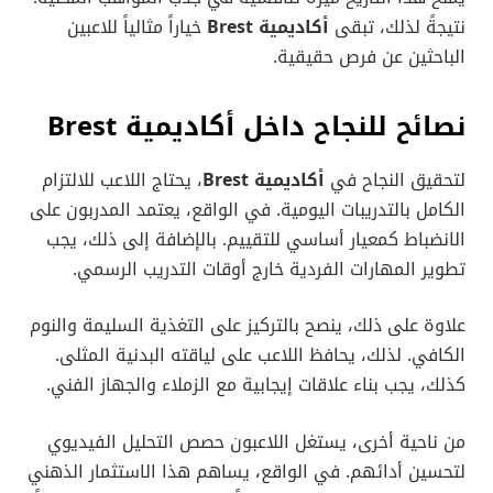
نتيجةً لذلك، تبقى
أكاديمية Brest
خياراً مثالياً للاعبين
الباحثين عن فرص حقيقية.
نصائح للنجاح داخل أكاديمية Brest
لتحقيق النجاح في
أكاديمية Brest
، يحتاج اللاعب للالتزام
الكامل بالتدريبات اليومية. في الواقع، يعتمد المدربون على
الانضباط كمعيار أساسي للتقييم. بالإضافة إلى ذلك، يجب
تطوير المهارات الفردية خارج أوقات التدريب الرسمي.
علاوة على ذلك، ينصح بالتركيز على التغذية السليمة والنوم
الكافي. لذلك، يحافظ اللاعب على لياقته البدنية المثلى.
كذلك، يجب بناء علاقات إيجابية مع الزملاء والجهاز الفني.
من ناحية أخرى، يستغل اللاعبون حصص التحليل الفيديوي
لتحسين أدائهم. في الواقع، يساهم هذا الاستثمار الذهني