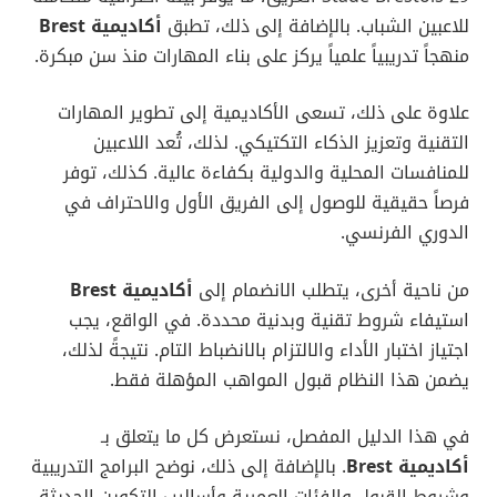
للاعبين الشباب. بالإضافة إلى ذلك، تطبق
أكاديمية Brest
منهجاً تدريبياً علمياً يركز على بناء المهارات منذ سن مبكرة.
علاوة على ذلك، تسعى الأكاديمية إلى تطوير المهارات
التقنية وتعزيز الذكاء التكتيكي. لذلك، تُعد اللاعبين
للمنافسات المحلية والدولية بكفاءة عالية. كذلك، توفر
فرصاً حقيقية للوصول إلى الفريق الأول والاحتراف في
الدوري الفرنسي.
من ناحية أخرى، يتطلب الانضمام إلى
أكاديمية Brest
استيفاء شروط تقنية وبدنية محددة. في الواقع، يجب
اجتياز اختبار الأداء والالتزام بالانضباط التام. نتيجةً لذلك،
يضمن هذا النظام قبول المواهب المؤهلة فقط.
في هذا الدليل المفصل، نستعرض كل ما يتعلق بـ
أكاديمية Brest
. بالإضافة إلى ذلك، نوضح البرامج التدريبية