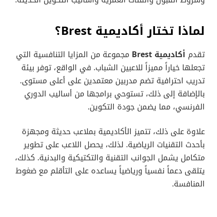
وشروط القبول والفئات العمرية وأساليب التكوين الحديثة.
لماذا تختار أكاديمية Brest؟
تقدم
أكاديمية Brest
مجموعة من المزايا التنافسية التي
تجعلها خياراً مميزاً للاعبين الشباب. في الواقع، توفر بيئة
تدريب احترافية تضم مدربين معتمدين على أعلى مستوى.
بالإضافة إلى ذلك، تستوحي برامجها من أساليب الدوري
الفرنسي، مما يضمن جودة التكوين.
علاوة على ذلك، تتميز الأكاديمية بملاعب حديثة ومجهزة
بأحدث التقنيات الرياضية. لذلك، يحصل اللاعب على تطوير
متكامل يشمل الجوانب التقنية والتكتيكية والبدنية. كذلك،
يتلقى دعماً نفسياً ورياضياً يساعده على التأقلم مع ضغوط
المنافسة.