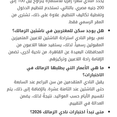
يحدد النادي سعراً رمزياً للاستمارة يتراوح بين 100 إلى
200 جنيه مصري. بالتالي، تستخدم لتنظيم الدخول
وتغطية تكاليف التنظيم. علاوة على ذلك، تشترى من
المقر الرسمي فقط.
هل يوجد سكن للمغتربين في ناشئين الزمالك؟
نعم، يوفر النادي استراحة الناشئين للاعبين المتميزين
المقبولين رسمياً. لذلك، يستفيد منها اللاعبون من
المحافظات البعيدة عن القاهرة. من ناحية أخرى، تضمن
الإقامة راحة اللاعبين وتركيزهم.
ما هي الأعمار التي يطلبها الزمالك في
الاختبارات؟
يقبل النادي المتقدمين من سن البراعم عند السابعة
حتى الناشئين عند الثامنة عشرة. بالإضافة إلى ذلك، يتم
تقسيم الأيام حسب المواليد. نتيجةً لذلك، يضمن
العدالة في التقييم.
متى تبدأ اختبارات نادي الزمالك 2026؟