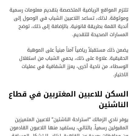
تلتزم المواقع الرياضية المتخصصة بتقديم معلومات رسمية
وموثوقة. لذلك، تساعد اللاعبين الشباب في الوصول إلى
أندية القمة بطريقة قانونية. بالإضافة إلى ذلك، توضح
المسارات الصحيحة للتقديم.
يضمن ذلك مستقبلاً رياضياً آمناً مبنياً على الموهبة
الحقيقية. علاوة على ذلك، يحمي الشباب من استغلال
الوسطاء. من ناحية أخرى، يعزز الشفافية في عمليات
الاختيار.
السكن للاعبين المغتربين في قطاع
الناشئين
يوفر نادي الزمالك “استراحة الناشئين” للاعبين المتميزين
المقبولين رسمياً. بالتالي، يستفيد منها اللاعبون القادمون
من محافظات بعيدة عن القاهرة. لذلك، لا تشكل المسافة