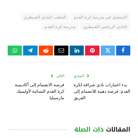
التسجيل في مدرسة كرة القدم
الملعب البلدي القنيطري
النادي الرياضي القنيطري
مدرسة كرة القدم
فيسبوك
تويتر
بينتيريست
لينكدإن
البريد
رديت
تيلقرام
واتساب
الإلكتروني
السابق
التالي
بدء اختبارات نادي شراقة لكرة
فرصة الانضمام إلى أكاديمية
القدم: فرصة ذهبية للانضمام إلى
كرة القدم النسائية لأولمبيك
الفريق
مارسيليا
المقالات
ذات الصلة