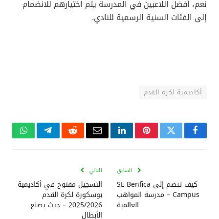
نعم، أفضل اللاعبين في المدرسة يتم اختيارهم للانضمام
إلى الفئات السنية الرسمية للنادي.
أكاديمية لكرة القدم
فيسبوك
تويتر
بينتيريست
لينكدإن
البريد
رديت
تيلقرام
واتساب
الإلكتروني
السابق
التالي
كيف تنضم إلى SL Benfica
التسجيل مفتوح في أكاديمية
Campus – مدرسة المواهب
بوسكورة لكرة القدم
العالمية
2025/2026 – حيث يصنع
الأبطال