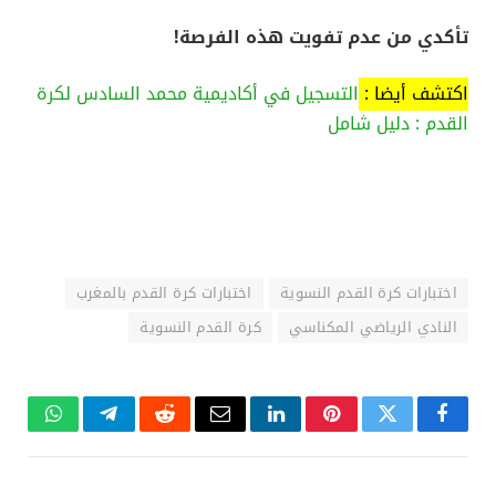
تأكدي من عدم تفويت هذه الفرصة!
اكتشف أيضا :
التسجيل في أكاديمية محمد السادس لكرة
القدم : دليل شامل
اختبارات كرة القدم النسوية
اختبارات كرة القدم بالمغرب
النادي الرياضي المكناسي
كرة القدم النسوية
فيسبوك
تويتر
بينتيريست
لينكدإن
البريد
رديت
تيلقرام
واتساب
الإلكتروني