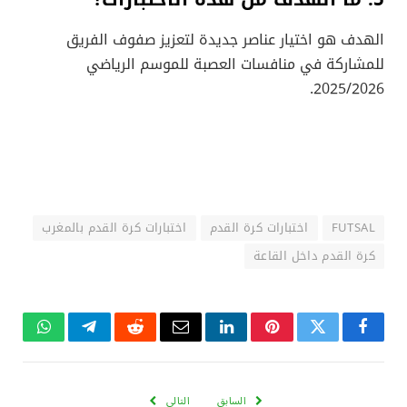
الهدف هو اختيار عناصر جديدة لتعزيز صفوف الفريق
للمشاركة في منافسات العصبة للموسم الرياضي
2025/2026.
FUTSAL
اختبارات كرة القدم
اختبارات كرة القدم بالمغرب
كرة القدم داخل القاعة
فيسبوك
تويتر
بينتيريست
لينكدإن
البريد
رديت
تيلقرام
واتساب
الإلكتروني
السابق
التالي